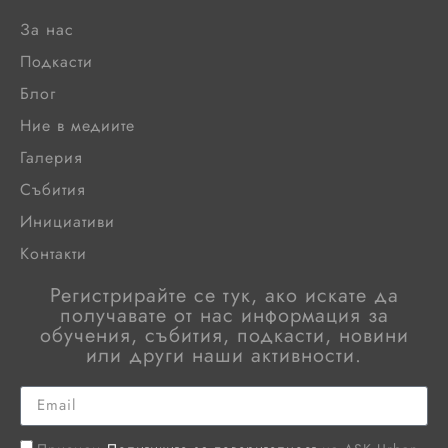
За нас
Подкасти
Блог
Ние в медиите
Галерия
Събития
Инициативи
Контакти
Регистрирайте се тук, ако искате да
получавате от нас информация за
обучения, събития, подкасти, новини
или други наши активности.