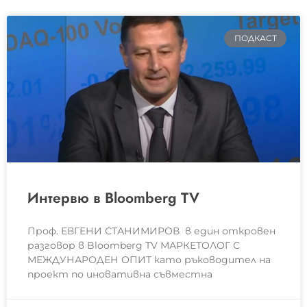
ПОДКАСТ
Интервю в Bloomberg TV
Проф. ЕВГЕНИ СТАНИМИРОВ в един откровен
разговор в Bloomberg TV МАРКЕТОЛОГ С
МЕЖДУНАРОДЕН ОПИТ като ръководител на
проект по иновативна съвместна