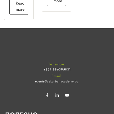
more
Read
more
Телефон:
+359 886395831
Email:
events@askurbanacademy.bg