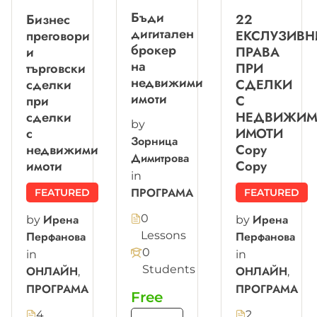
Бъди
Бизнес
22
дигитален
преговори
ЕКСЛУЗИВН
брокер
и
ПРАВА
на
търговски
ПРИ
недвижими
сделки
СДЕЛКИ
имоти
при
С
сделки
НЕДВИЖИ
by
с
ИМОТИ
Зорница
недвижими
Copy
Димитрова
имоти
Copy
in
ПРОГРАМА
FEATURED
FEATURED
Ирена
Ирена
0
by
by
Lessons
Перфанова
Перфанова
0
in
in
Students
ОНЛАЙН
ОНЛАЙН
,
,
ПРОГРАМА
ПРОГРАМА
Free
4
2