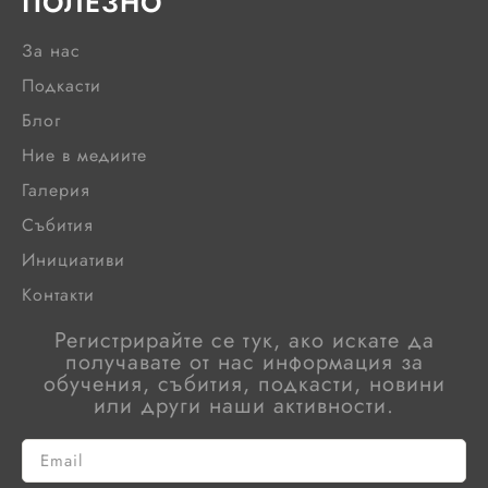
ПОЛЕЗНО
За нас
Подкасти
Блог
Ние в медиите
Галерия
Събития
Инициативи
Контакти
Регистрирайте се тук, ако искате да
получавате от нас информация за
обучения, събития, подкасти, новини
или други наши активности.