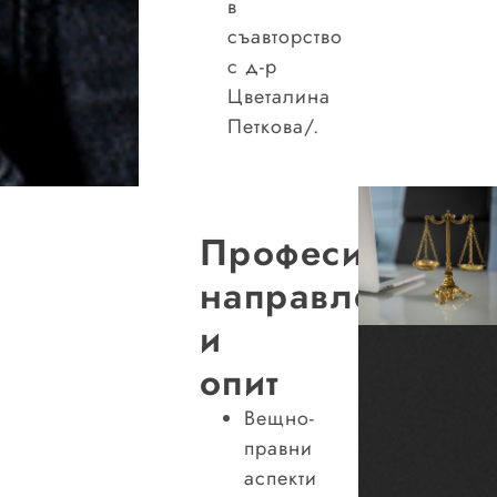
в
съавторство
с д-р
Цветалина
Петкова/.
Професионалн
направления
и
опит
Вещно-
правни
аспекти