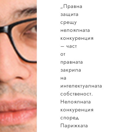
„Правна
защита
срещу
нелоялната
конкуренция
– част
от
правната
закрила
на
интелектуалната
собственост.
Нелоялната
конкуренция
според
Парижката