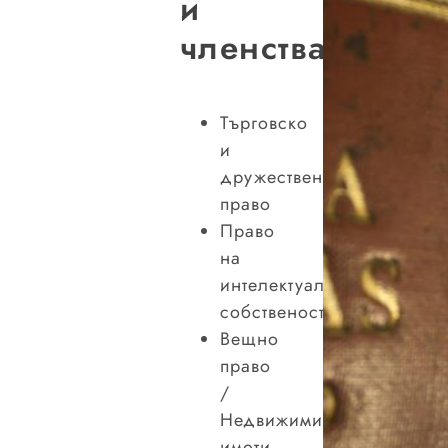
и
членства
Търговско
и
дружествено
право
Право
на
интелектуалната
собственост
Вещно
право
/
Недвижими
имоти