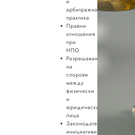
и
арбитражна
практика
Правни
отношения
при
НПО
Разрешаване
на
спорове
между
физически
и
юридически
лица
Законодателни
инициативи