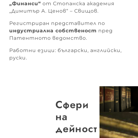
„Финанси“
от Стопанска академия
„Димитър А. Ценов“ – Свищов.
Регистриран представител по
индустриална собственост
пред
Патентното ведомство.
Работни езици: български, английски,
руски.
Сфери
на
дейност