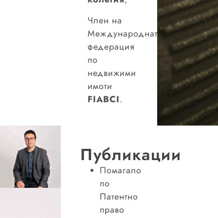
Член на
Международната
федерация
по
недвижими
имоти
FIABCI
.
Публикации
Помагало
по
Патентно
право