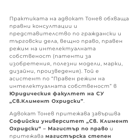
Практиката на адвокат Тонев обхваща
правни консултации и
представителство по граждански и
търговски дела, вещно право, правен
режим на интелектуалната
собственост (патенти за
изобретения, полезни модели, марки,
дизайни, произведения). Той е
асистент по “Правен режим на
интелектуалната собственост” в
Юридическия факултет на СУ
„Св.Климент Охридски”
.
Адвокат Тонев притежава завършва
Софийски университет „Св. Климент
Охридски“ – Магистър по право
и
притежава
магистърска степен