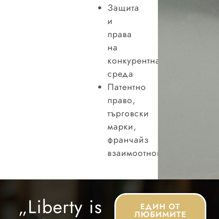
Защита
и
права
на
конкурентна
среда
Патентно
право,
търговски
марки,
франчайз
взаимоотношения
„
Liberty
is
ЕДИН ОТ
ЛЮБИМИТЕ