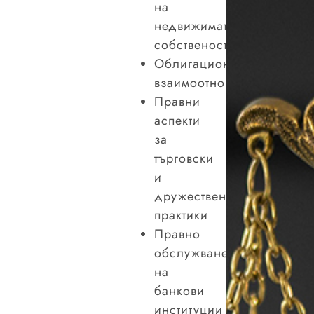
на
недвижимата
собственост
Облигационни
взаимоотношения
Правни
аспекти
за
търговски
и
дружествени
практики
Правно
обслужване
на
банкови
институции