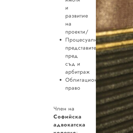
и
развитие
на
проекти/
Процесуално
представителство
пред
съд и
арбитраж
Облигационно
право
Член на
Софийска
адвокатска
колегия
;