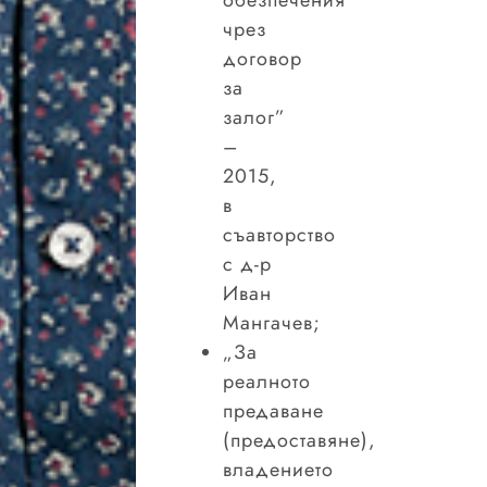
чрез
договор
за
залог”
–
2015,
в
съавторство
с д-р
Иван
Мангачев;
„За
реалното
предаване
(предоставяне),
владението