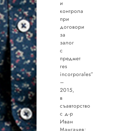
и
контрола
при
договори
за
залог
с
предмет
res
incorporales”
–
2015,
в
съавторство
с д-р
Иван
Мангачев;