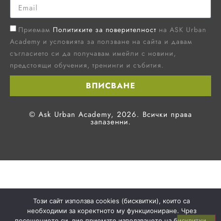
Приемам
Политиките за поверителност
на ASK Urban
Academy и условията за ползване на сайта и давам
съгласието си да получавам имейли с новини,
предстоящи обучения, тренинги и събития.
ВПИСВАНЕ
© Ask Urban Academy, 2026. Всички права
запазенни.
Този сайт използва cookies (бисквитки), които са
необходими за коректното му функциониране. Чрез
посещението си, вие приемате използването на бисквитки.