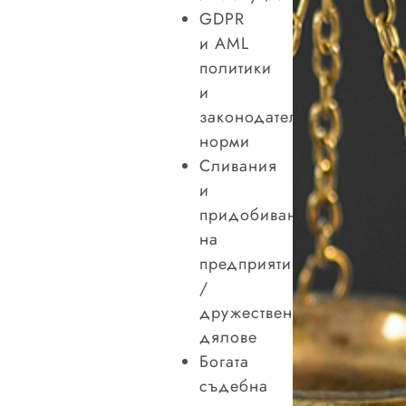
GDPR
и AML
политики
и
законодателни
норми
Сливания
и
придобивания
на
предприятия
/
дружествени
дялове
Богата
съдебна