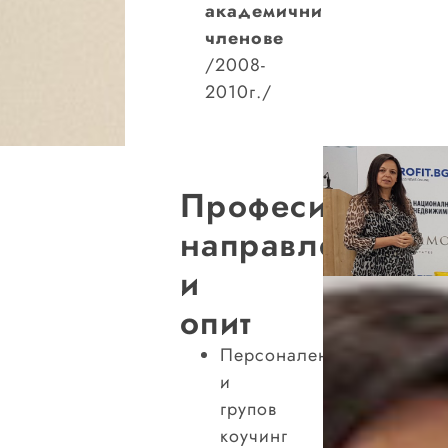
академични
членове
/2008-
2010г./
Професионалн
направления
и
опит
Персонален
и
групов
коучинг