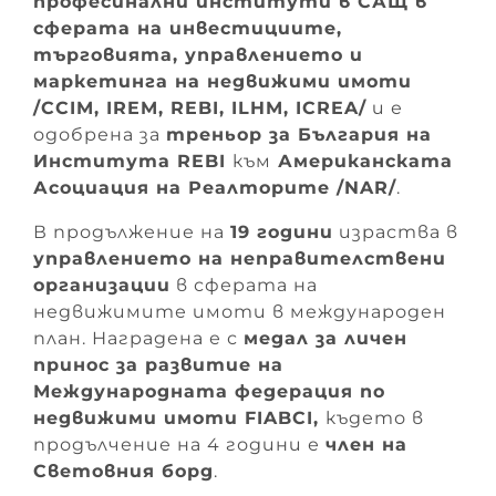
професинални институти в САЩ в
сферата на инвестициите,
търговията, управлението и
маркетинга на недвижими имоти
/CCIM, IREM, REBI, ILHM, ICREA/
и е
одобрена за
треньор за България на
Института REBI
към
Американската
Асоциация на Реалторите /NAR/
.
В продължение на
19 години
израства в
управлението на неправителствени
организации
в сферата на
недвижимите имоти в международен
план. Наградена е с
медал за личен
принос за развитие на
Международната федерация по
недвижими имоти FIABCI,
където в
продълчение на 4 години е
член на
Световния борд
.