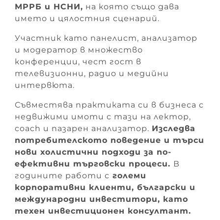
МРРБ и НСНИ,
на която също дава
името и цялостния сценарий.
Участник като панелист, анализатор
и модератор в множество
конференции, чест гост в
телевизионни, радио и медийни
интервюта.
Съвместява практиката си в бизнеса с
недвижими имоти с тази на лектор,
coach и пазарен анализатор.
Изследва
потребителското поведение и търси
нови холистични подходи за по-
ефективни търговски процеси.
В
годините работи с
големи
корпоративни клиенти,
български и
международни инвеститори, като
техен инвестиционен консултант.