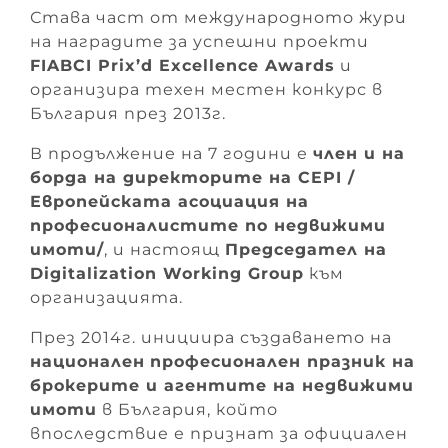
Става част от международното жури
на наградите за успешни проекти
FIABCI Prix’d Excellence Awards
и
организира техен местен конкурс в
България през 2013г.
В продължение на 7 години е
член и на
борда на директорите на CEPI /
Европейската асоциация на
професионалистите по недвижими
имоти/
, и настоящ
Председател на
Digitalization Working Group
към
организацията.
През 2014г. инициира създаването на
национален
професионален празник на
брокерите и агентите на недвижими
имоти
в България, който
впоследствие е признат за официален