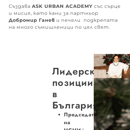
Създава
ASK URBAN ACADEMY
със сърце
и мисия, като кани за партньор
Добромир Ганев
и печели подкрепата
на много съмишленици по цял свят.
Лидерски
позиции
в
България
Председател
на