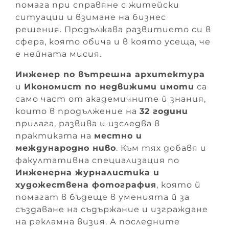
помага при справяне с житейски
ситуации и взимане на бизнес
решения. Продължава развитието си в
сфера, която обича и в която усеща, че
е нейната мисия.
Инженер по вътрешна архитектура
и
Икономист по недвижими имоти
са
само част от академичните й знания,
които в продължение на
32 години
прилага, развива и изследва в
практиката на
местно и
международно ниво
. Към тях добавя и
факултативна специализация по
Инженерна журналистика и
художествена фотография
, която й
помагат в бъдеще в уменията й за
създаване на съдържание и изграждане
на рекламна визия. А последните