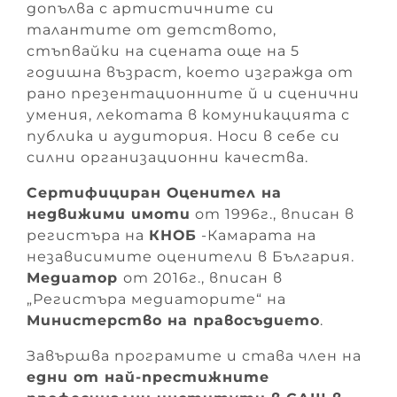
допълва с артистичните си
талантите от детството,
стъпвайки на сцената още на 5
годишна възраст, което изгражда от
рано презентационните й и сценични
умения, лекотата в комуникацията с
публика и аудитория. Носи в себе си
силни организационни качества.
Сертифициран Оценител на
недвижими имоти
от 1996г., вписан в
регистъра на
КНОБ
-Камарата на
независимите оценители в България.
Медиатор
от 2016г., вписан в
„Регистъра медиаторите“ на
Министерство на правосъдието
.
Завършва програмите и става член на
едни от най-престижните