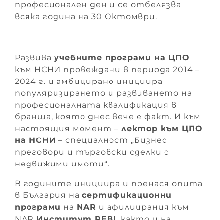
професионален ден и се отбелязва
всяка година на 30 Октомври.
Развива
учебните програми на ЦПО
към НСНИ провеждани в периода 2014 –
2024 г. и амбицирано инициира
популяризирането и развиването на
професионалната квалификация в
бранша, която днес вече е факт. И към
настоящия момент –
лектор към ЦПО
на НСНИ
– специалност „Бизнес
преговори и търговски сделки с
недвижими имоти“.
В годините инициира и пренася опита
в България на
сертификационни
програми
на
NAR
и афилиирания към
NAR
Институт REBI
, както и на