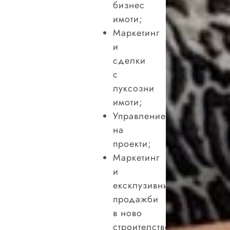
бизнес
имоти;
Маркетинг
и
сделки
с
луксозни
имоти;
Управление
на
проекти;
Маркетинг
и
ексклузивни
продажби
в ново
строителство;