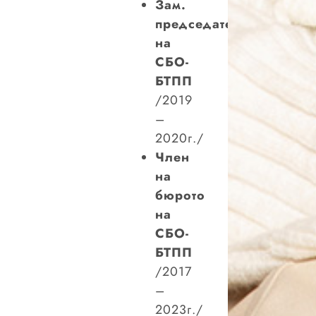
Зам.
председател
на
СБО-
БТПП
/2019
–
2020г./
Член
на
бюрото
на
СБО-
БТПП
/2017
–
2023г./