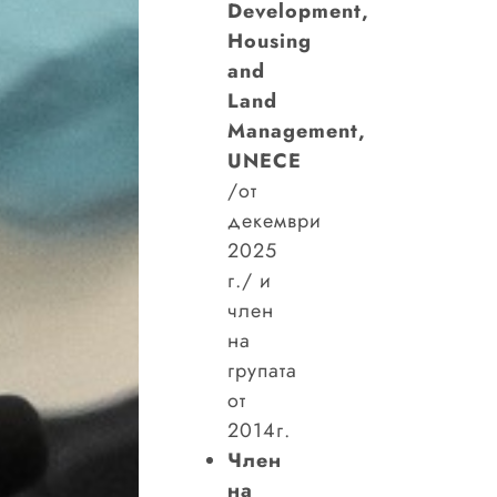
Development,
Housing
and
Land
Management,
UNECE
/от
декември
2025
г./ и
член
на
групата
от
2014г.
Член
на