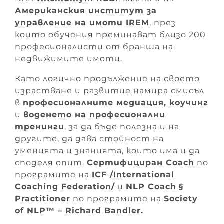
Американския институт за
управление на имоти IREM
, през
които обучения преминават близо 200
професионалисти от бранша на
недвижимите имоти.
Като логично продължение на своето
израстване и развитие намира смисъл
в
професионалните медиация, коучинг
и
воденето на професионални
тренинги
, за да бъде полезна и на
другите, да дава стойност на
уменията и знанията, които има и да
споделя опит.
Сертифициран Coach
по
програмите на
ICF /International
Coaching Federation/
и
NLP Coach
§
Practitioner
по програмите на
Society
of NLP™ – Richard Bandler.