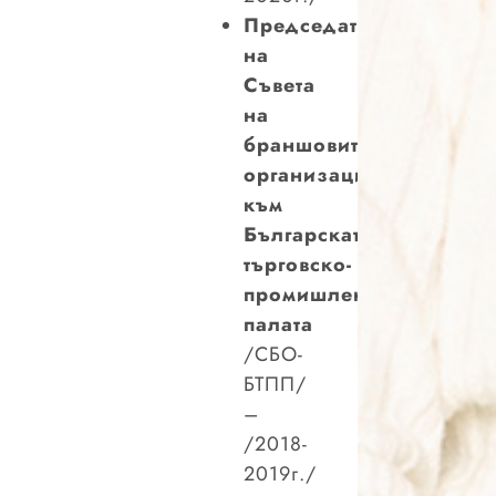
Председател
на
Съвета
на
браншовите
организации
към
Българската
търговско-
промишлена
палата
/СБО-
БТПП/
–
/2018-
2019г./