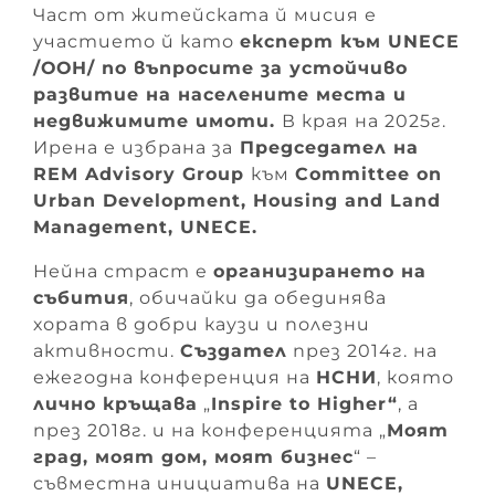
Част от житейската й мисия е
участието й като
експерт към UNECE
/ООН/ по въпросите за устойчиво
развитие на населените места и
недвижимите имоти.
В края на 2025г.
Ирена е избрана за
Председател на
REM Advisory Group
към
Committee on
Urban Development, Housing and Land
Management, UNECE.
Нейна страст e
организирането на
събития
, обичайки да обединява
хората в добри каузи и полезни
активности.
Създател
през 2014г. на
ежегодна конференция на
НСНИ
, която
лично кръщава
„
Inspire to Higher“
, а
през 2018г. и на конференцията „
Моят
град, моят дом, моят бизнес
“ –
съвместна инициатива на
UNECE,