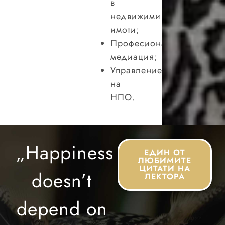
в
недвижими
имоти;
Професионална
медиация;
Управление
на
НПО.
„Happiness
ЕДИН ОТ
ЛЮБИМИТЕ
ЦИТАТИ НА
doesn’t
ЛЕКТОРА
depend on