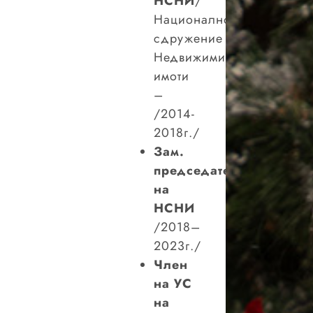
НСНИ
/
Национално
сдружение
Недвижими
имоти
–
/2014-
2018г./
Зам.
председател
на
НСНИ
/2018–
2023г./
Член
на УС
на