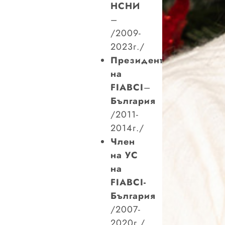
НСНИ
–
/2009-
2023г./
Президент
на
FIABCI
–
България
/2011-
2014г./
Член
на УС
на
FIABCI-
България
/2007-
2020г./