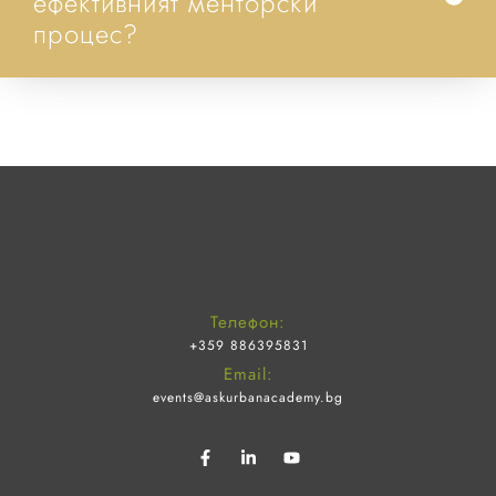
ефективният менторски
процес?
Телефон:
+359 886395831
Email:
events@askurbanacademy.bg