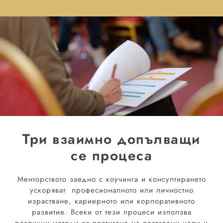
Три взаимно допълващи
се процеса
Менторството заедно с коучинга и консултирането
ускоряват професионалното или личностно
израстване, кариерното или корпоративното
развитие. Всеки от тези процеси използва