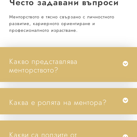
Често задавани въпроси
Менторството е тясно свързано с личностното
развитие, кариерното ориентиране и
професионалното израстване.
Какво представлява
менторството?
Каква е ролята на ментора?
Какви са ползите от