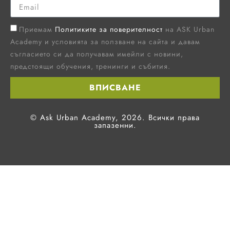
Приемам
Политиките за поверителност
на ASK Urban
Academy и условията за ползване на сайта и давам
съгласието си да получавам имейли с новини,
предстоящи обучения, тренинги и събития.
ВПИСВАНЕ
© Ask Urban Academy, 2026. Всички права
запазенни.