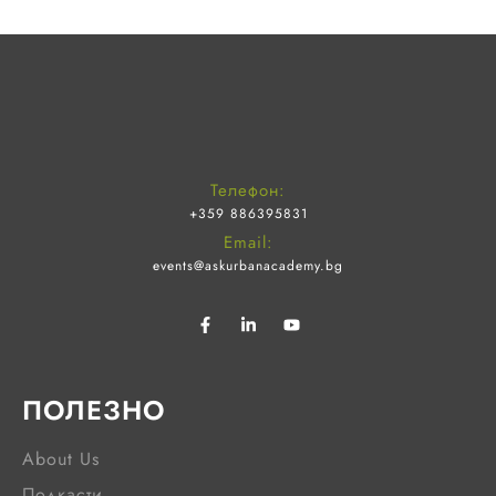
Телефон:
+359 886395831
Email:
events@askurbanacademy.bg
ПОЛЕЗНО
About Us
Подкасти