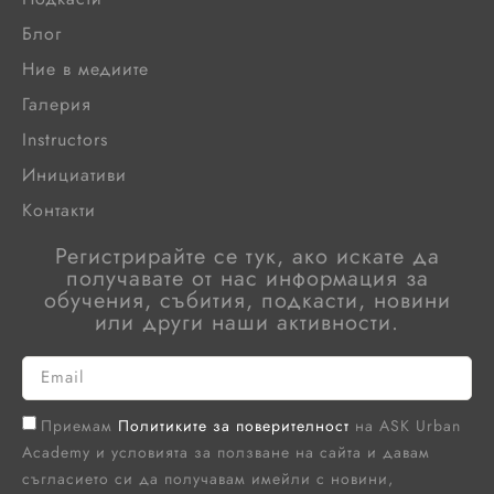
Блог
Ние в медиите
Галерия
Instructors
Инициативи
Контакти
Регистрирайте се тук, ако искате да
получавате от нас информация за
обучения, събития, подкасти, новини
или други наши активности.
Приемам
Политиките за поверителност
на ASK Urban
Academy и условията за ползване на сайта и давам
съгласието си да получавам имейли с новини,