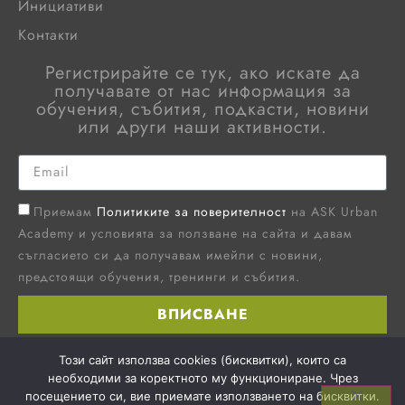
Инициативи
Контакти
Регистрирайте се тук, ако искате да
получавате от нас информация за
обучения, събития, подкасти, новини
или други наши активности.
Приемам
Политиките за поверителност
на ASK Urban
Academy и условията за ползване на сайта и давам
съгласието си да получавам имейли с новини,
предстоящи обучения, тренинги и събития.
ВПИСВАНЕ
Този сайт използва cookies (бисквитки), които са
© Ask Urban Academy, 2026. Всички права
запазенни.
необходими за коректното му функциониране. Чрез
посещението си, вие приемате използването на бисквитки.