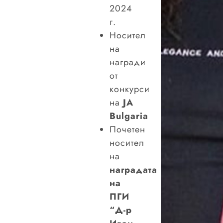
2024
г.
Носител
на
награди
от
конкурси
на
JA
Bulgaria
Почетен
носител
на
наградата
на
ПГИ
“Д-р