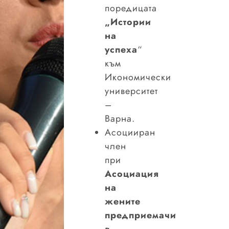
поредицата
„Истории
на
успеха
“
към
Икономически
университет
–
Варна.
Асоцииран
член
при
Асоциация
на
жените
предприемачи
в