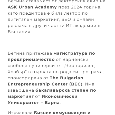
Бетина става част от лекторския екип на
ASK Urban Academy
през 2024 година,
като преди това е била лектор по
дигитален маркетинг, SEO и онлайн
реклама в други частни ИТ академии в
България.
Бетина притежава
магистратура по
предприемачество
от Варненски
свободен университет „Черноризец
Храбър“ в първата по рода си програма,
спонсорирана от
The Bulgarian
Entrepreneurship Center (BEC
). Има
завършена
бакалавърска степен по
маркетинг
от
Икономически
Университет – Варна
.
Изучавала
Бизнес комуникации и