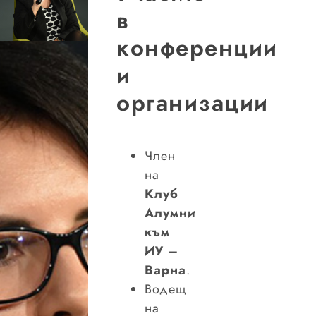
в
конференции
и
организации
Член
на
Клуб
Алумни
към
ИУ –
Варна
.
Водещ
на