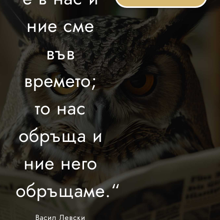
ние сме
във
времето;
то нас
обръща и
ние него
обръщаме.“
Васил Левски