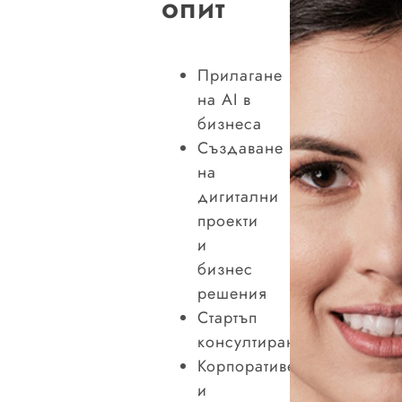
опит
Прилагане
на AI в
бизнеса
Създаване
на
дигитални
проекти
и
бизнес
решения
Стартъп
консултиране
Корпоративен
и