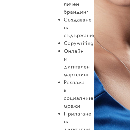
личен
брандинг
Създаване
на
съдържание
Copywriting
Онлайн
и
дигитален
маркетинг
Реклама
в
социалните
мрежи
Прилагане
на
дигитални