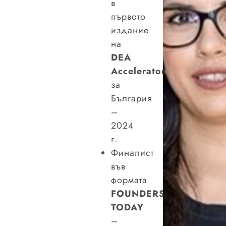
в
първото
издание
на
DEA
Accelerator
за
България
–
2024
г.
Финалист
във
формата
FOUNDERS
TODAY
–