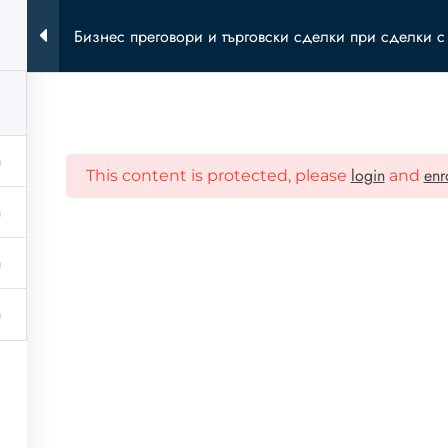
Бизнес преговори и търговски сделки при сделки 
Бизнес Академия
Лектори
Събити
Инициативи
login
enr
This content is protected, please
and
ри и търговски сделки при сделки с недвижими и
ПОЛЕЗНО
Регистрирайте се тук,
информация за обучен
наши активности.
ас
касти