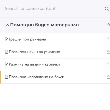
За нас
Помощни видео материали
4
Грешки при ръкуване
Правилен начин за ръкуване
Home
All Courses
ПРОГРАМА
Бизнес прегово
Размяна на визитни картички
Правилно използване на бадж
За н
Телефон:
Под
+359 886395831
Email:
Блог