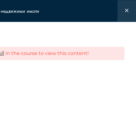
Вход
с недвижими имоти
я
Alumni Club
Медии
oll
in the course to view this content!
моти
 ако искате да получавате от нас
ия, събития, подкасти, новини или други