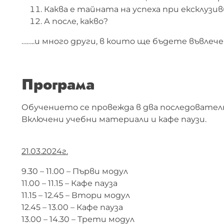
Каква е тайната на успеха при ексклузи
А после, какво?
……..и много други, в които ще бъдете въвле
Програма
Обучението се провежда в два последовател
Включени учебни материали и кафе паузи.
21.03.2024г.
9.30 – 11.00 – Първи модул
11.00 – 11.15 – Кафе пауза
11.15 – 12.45 – Втори модул
12.45 – 13.00 – Кафе пауза
13.00 – 14.30 – Трети модул