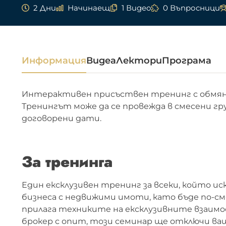
2 Дни
Начинаещ
1 Видео
0 Въпросници
Информация
Видеа
Лектори
Програма
Интерактивен присъствен тренинг с обмян
Тренингът може да се провежда в смесени гр
договорени дати.
За тренинга
Един ексклузивен тренинг за всеки, който ис
бизнеса с недвижими имоти, като бъде по-сме
прилага техниките на ексклузивните взаимо
брокер с опит, този семинар ще отключи ваш