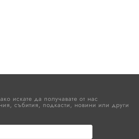
 ако искате да получавате от нас
ия, събития, подкасти, новини или други