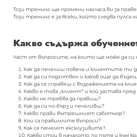
Този тренинг ще промени нагласа ви за правен
Този тренинг е за всеки, който следва пулса на
Какво съдържа обучение
Част от въпросите, на които ще може да си 
Как да печелиш повече и клиентите ти д
Как да си подготвен и какъв още да бъде
Как да се справяш с възраженията на кл
Какво е това „клиент“ и кой застава пре
Какво не трябва да правиш?
Как да си по-бърз и печеливш?
Какво прави вътрешният саботьор?
Кои са правилните въпроси?
Как се печелят ексклузивите?
Какво стои в началото, по пътя и към кр