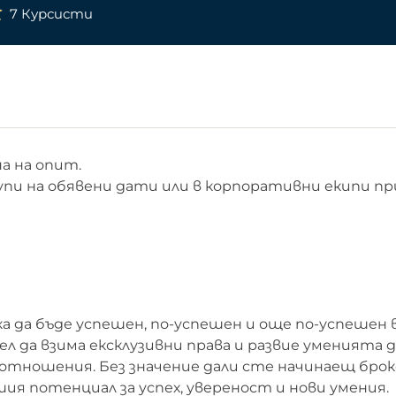
7 Курсисти
а на опит.
упи на обявени дати или в корпоративни екипи пр
ка да бъде успешен, по-успешен и още по-успешен 
л да взима ексклузивни права и развие уменията д
отношения. Без значение дали сте начинаещ брок
ия потенциал за успех, увереност и нови умения.