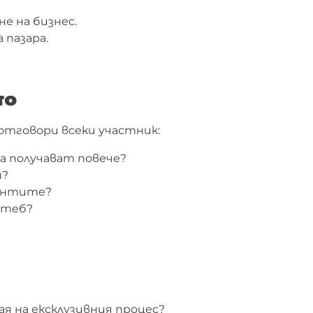
е на бизнес.
 пазара.
то
отговори всеки участник:
а получават повече?
ш?
иентите?
д теб?
ая на ексклузивния процес?