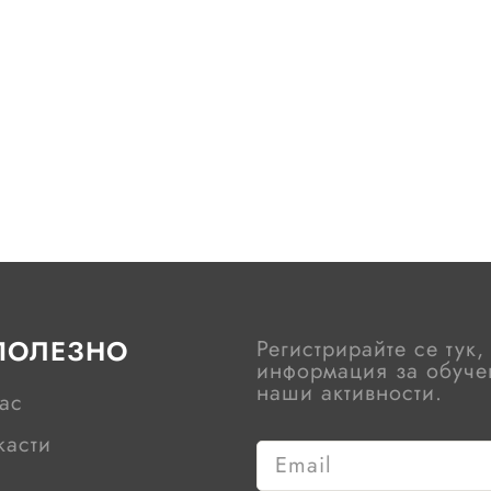
ПОЛЕЗНО
Регистрирайте се тук,
информация за обучен
наши активности.
ас
касти